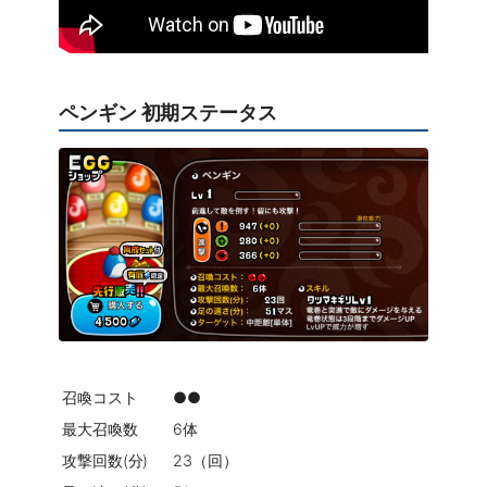
ペンギン 初期ステータス
召喚コスト
●●
最大召喚数
6体
攻撃回数(分)
23（回）