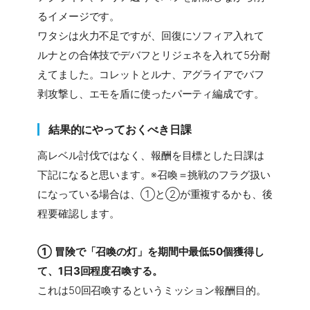
るイメージです。
ワタシは火力不足ですが、回復にソフィア入れて
ルナとの合体技でデバフとリジェネを入れて5分耐
えてました。コレットとルナ、アグライアでバフ
剥攻撃し、エモを盾に使ったパーティ編成です。
結果的にやっておくべき日課
高レベル討伐ではなく、報酬を目標とした日課は
下記になると思います。※召喚＝挑戦のフラグ扱い
になっている場合は、①と②が重複するかも、後
程要確認します。
① 冒険で「召喚の灯」を期間中最低50個獲得し
て、1日3回程度召喚する。
これは50回召喚するというミッション報酬目的。