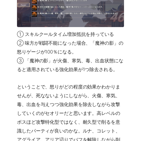
① スキルクールタイム増加抵抗を持っている
② 味方が戦闘不能になった場合、「魔神の影」の
怒りゲージが100％になる。
③ 「魔神の影」が火傷、寒気、毒、出血状態にな
ると適用されている強化効果が1つ除去される。
ということで、怒りがどの程度の効果かわかりま
せんが、死なないようにしながら、火傷、寒気、
毒、出血を与えつつ強化効果を除去しながら攻撃
していくのがセオリーだと思います。高レベルの
ボスほど攻撃特化型ではなく、耐久型で削るを意
識したパーティが良いのかな。ルナ、コレット、
アグライア、アリア辺りでバフを解除しながら削